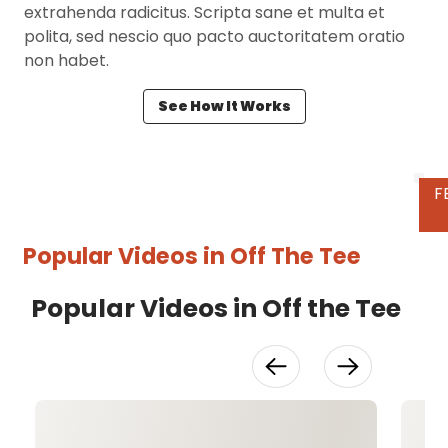
extrahenda radicitus. Scripta sane et multa et
polita, sed nescio quo pacto auctoritatem oratio
non habet.
See How It Works
P
Popular Videos in
Off The Tee
Popular Videos in Off the Tee
V