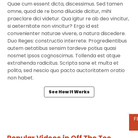
Quae cum essent dicta, discessimus. Sed tamen
omne, quod de re bona dilucide dicitur, mihi
praeclare dici videtur. Qua igitur re ab deo vincitur,
si aeternitate non vincitur? Ergo id est
convenienter naturae vivere, a natura discedere.
Duo Reges: constructio interrete. Progredientibus
autem aetatibus sensim tardeve potius quasi
nosmet ipsos cognoscimus. Tollenda est atque
extrahenda radicitus. Scripta sane et multa et
polita, sed nescio quo pacto auctoritatem oratio
non habet.
See How It Works
P
Popular Videos in
Off The Tee