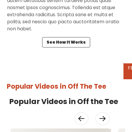
autem aetatibus sensim tardeve potius quasi
nosmet ipsos cognoscimus. Tollenda est atque
extrahenda radicitus. Scripta sane et multa et
polita, sed nescio quo pacto auctoritatem oratio
non habet.
See How It Works
P
Popular Videos in
Off The Tee
Popular Videos in Off the Tee
V