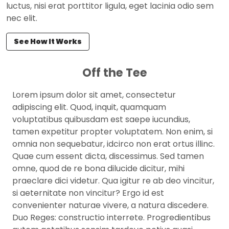
luctus, nisi erat porttitor ligula, eget lacinia odio sem
nec elit.
See How It Works
Off the Tee
Lorem ipsum dolor sit amet, consectetur
adipiscing elit. Quod, inquit, quamquam
voluptatibus quibusdam est saepe iucundius,
tamen expetitur propter voluptatem. Non enim, si
omnia non sequebatur, idcirco non erat ortus illinc.
Quae cum essent dicta, discessimus. Sed tamen
omne, quod de re bona dilucide dicitur, mihi
praeclare dici videtur. Qua igitur re ab deo vincitur,
si aeternitate non vincitur? Ergo id est
convenienter naturae vivere, a natura discedere.
Duo Reges: constructio interrete. Progredientibus