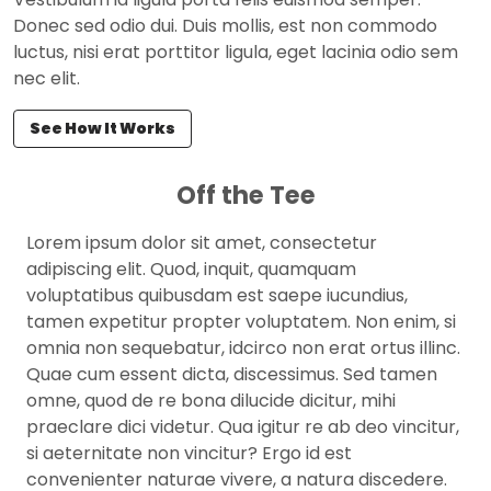
Donec sed odio dui. Duis mollis, est non commodo
luctus, nisi erat porttitor ligula, eget lacinia odio sem
nec elit.
See How It Works
Off the Tee
Lorem ipsum dolor sit amet, consectetur
adipiscing elit. Quod, inquit, quamquam
voluptatibus quibusdam est saepe iucundius,
tamen expetitur propter voluptatem. Non enim, si
omnia non sequebatur, idcirco non erat ortus illinc.
Quae cum essent dicta, discessimus. Sed tamen
omne, quod de re bona dilucide dicitur, mihi
praeclare dici videtur. Qua igitur re ab deo vincitur,
si aeternitate non vincitur? Ergo id est
convenienter naturae vivere, a natura discedere.