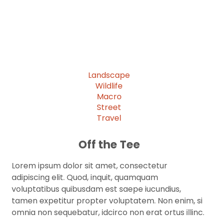
Billed Annually)
P
Take your photography to the next level
with these essential skill building courses.
Landscape
Wildlife
V
Macro
Street
Travel
Off the Tee
Lorem ipsum dolor sit amet, consectetur
adipiscing elit. Quod, inquit, quamquam
voluptatibus quibusdam est saepe iucundius,
tamen expetitur propter voluptatem. Non enim, si
omnia non sequebatur, idcirco non erat ortus illinc.