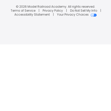
© 2026 Model Railroad Academy. All rights reserved.
Terms of Service
Privacy Policy
Do Not Sell My Info
Accessibility Statement
Your Privacy Choices