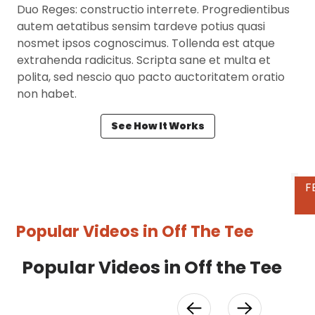
Duo Reges: constructio interrete. Progredientibus
autem aetatibus sensim tardeve potius quasi
nosmet ipsos cognoscimus. Tollenda est atque
extrahenda radicitus. Scripta sane et multa et
polita, sed nescio quo pacto auctoritatem oratio
non habet.
See How It Works
P
Popular Videos in
Off The Tee
Popular Videos in Off the Tee
V